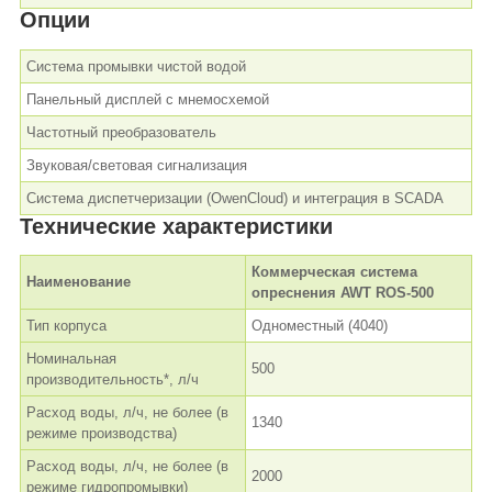
Опции
Система промывки чистой водой
Панельный дисплей с мнемосхемой
Частотный преобразователь
Звуковая/световая сигнализация
Система диспетчеризации (OwenCloud) и интеграция в SCADA
Технические характеристики
Коммерческая система
Наименование
опреснения AWT ROS-500
Тип корпуса
Одноместный (4040)
Номинальная
500
производительность*, л/ч
Расход воды, л/ч, не более (в
1340
режиме производства)
Расход воды, л/ч, не более (в
2000
режиме гидропромывки)