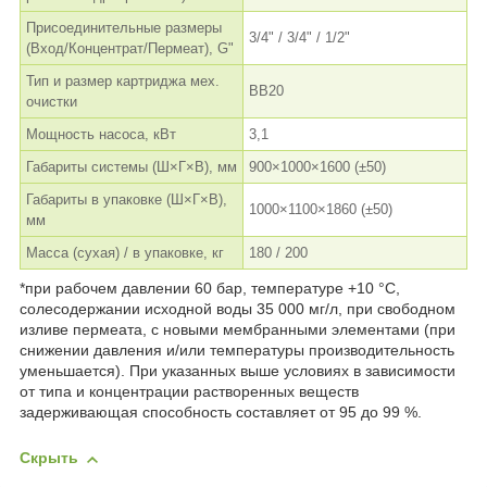
Присоединительные размеры
3/4" / 3/4" / 1/2"
(Вход/Концентрат/Пермеат), G"
Тип и размер картриджа мех.
BB20
очистки
Мощность насоса, кВт
3,1
Габариты системы (Ш×Г×В), мм
900×1000×1600 (±50)
Габариты в упаковке (Ш×Г×В),
1000×1100×1860 (±50)
мм
Масса (сухая) / в упаковке, кг
180 / 200
*при рабочем давлении 60 бар, температуре +10 °С,
солесодержании исходной воды 35 000 мг/л, при свободном
изливе пермеата, с новыми мембранными элементами (при
снижении давления и/или температуры производительность
уменьшается). При указанных выше условиях в зависимости
от типа и концентрации растворенных веществ
задерживающая способность составляет от 95 до 99 %.
Скрыть