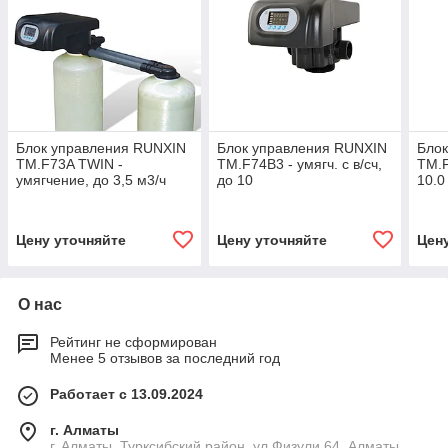
Блок управления RUNXIN
Блок управления RUNXIN
Бло
ТМ.F73A TWIN -
ТМ.F74B3 - умягч. с в/сч,
ТМ.F
умягчение, до 3,5 м3/ч
до 10
10.0
Цену уточняйте
Цену уточняйте
Цен
О нас
Рейтинг не сформирован
Менее 5 отзывов за последний год
Работает с 13.09.2024
г. Алматы
г. Алматы, Турксибский район, ул Физули 64, Алматы,