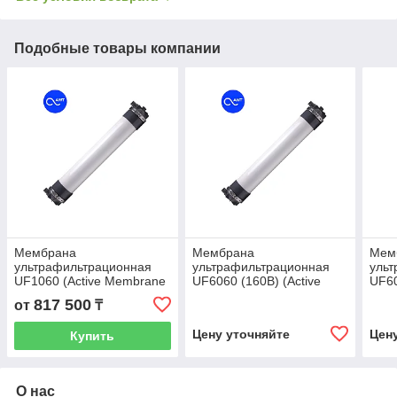
Подобные товары компании
Мембрана
Мембрана
Мем
ультрафильтрационная
ультрафильтрационная
уль
UF1060 (Active Membrane
UF6060 (160B) (Active
UF60
area 51 m2, PAN)
Membrane area 13,7 m2,
Memb
817 500
от
₸
PVDF)
SRU
Цену уточняйте
Цен
Купить
О нас