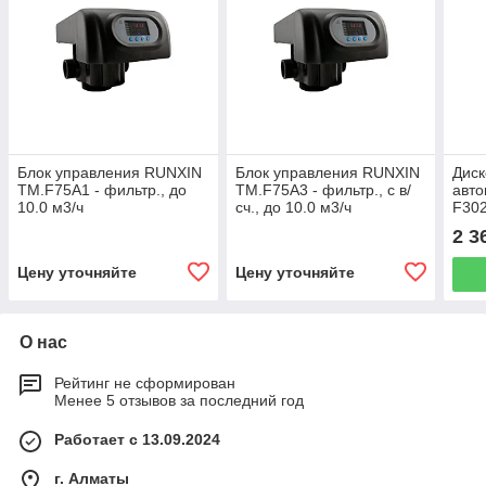
Блок управления RUNXIN
Блок управления RUNXIN
Диск
ТМ.F75A1 - фильтр., до
ТМ.F75A3 - фильтр., с в/
авто
10.0 м3/ч
сч., до 10.0 м3/ч
F302
м3/ч
2 3
Цену уточняйте
Цену уточняйте
О нас
Рейтинг не сформирован
Менее 5 отзывов за последний год
Работает с 13.09.2024
г. Алматы