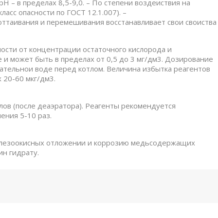
 рН – в пределах 8,5-9,0. – По степени воздеиствия на
асс опасности по ГОСТ 12.1.007). –
ттаивания и перемешивания восстанавливает свои своиства
мости от концентрации остаточного кислорода и
 и может быть в пределах от 0,5 до 3 мг/дм3. Дозирование
ательнои воде перед котлом. Величина избытка реагентов
 20-60 мкг/дм3.
лов (после деаэратора). Реагенты рекомендуется
ения 5-10 раз.
елезоокисных отложении и коррозию медьсодержащих
ин гидрату.