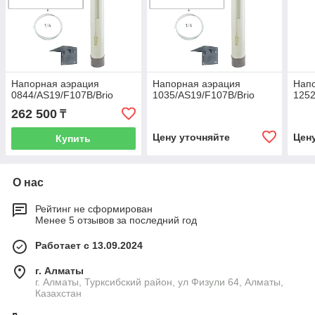
Напорная аэрация
Напорная аэрация
Нап
0844/AS19/F107B/Brio
1035/AS19/F107B/Brio
1252
262 500
₸
Цену уточняйте
Цен
Купить
О нас
Рейтинг не сформирован
Менее 5 отзывов за последний год
Работает с 13.09.2024
г. Алматы
г. Алматы, Турксибский район, ул Физули 64, Алматы,
Казахстан