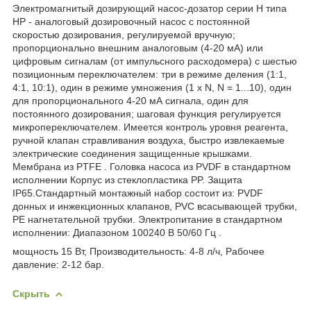
Электромагнитый дозирующий насос-дозатор серии H типа
HP - аналоговый дозировочный насос с постоянной
скоростью дозирования, регулируемой вручную;
пропорционально внешним аналоговым (4-20 мА) или
цифровым сигналам (от импульсного расходомера) с шестью
позиционным переключателем: три в режиме деления (1:1,
4:1, 10:1), один в режиме умножения (1 х N, N = 1...10), один
для пропорционального 4-20 мА сигнала, один для
постоянного дозирования; шаговая функция регулируется
микропереключателем. Имеется контроль уровня реагента,
ручной клапан стравливания воздуха, быстро извлекаемые
электрические соединения защищенные крышками.
Мембрана из PTFE . Головка насоса из PVDF в стандартном
исполнении Корпус из стеклопластика PP. Защита
IP65.Стандартный монтажный набор состоит из: PVDF
донных и инжекционных клапанов, PVC всасывающей трубки,
PE нагнетательной трубки. Электропитание в стандартном
исполнении: Диапазоном 100240 В 50/60 Гц .
мощность 15 Вт, Производительность: 4-8 л/ч, Рабочее
давление: 2-12 бар.
Скрыть