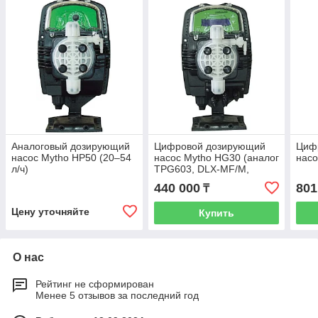
Аналоговый дозирующий
Цифровой дозирующий
Циф
насос Mytho HP50 (20–54
насос Mytho HG30 (аналог
нас
л/ч)
TPG603, DLX-MF/M,
KMSMF1005)
440 000
801
₸
Цену уточняйте
Купить
О нас
Рейтинг не сформирован
Менее 5 отзывов за последний год