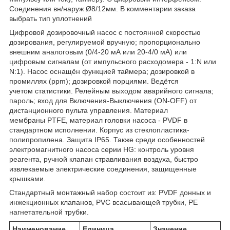
Соединения вн/наруж Ø8/12мм. В комментарии заказа
выбрать тип уплотнений
Цифровой дозировочный насос с постоянной скоростью
дозирования, регулируемой вручную; пропорционально
внешним аналоговым (0/4-20 мА или 20-4/0 мА) или
цифровым сигналам (от импульсного расходомера - 1:N или
N:1). Насос оснащён функцией таймера; дозировкой в
промиллях (ppm); дозировкой порциями. Ведётся
учетом статистики. Релейным выходом аварийного сигнала;
пароль; вход для Включения-Выключения (ON-OFF) от
дистанционного пульта управления. Материал
мембраны PTFE, материал головки насоса - PVDF в
стандартном исполнении. Корпус из стеклопластика-
полипропилена. Защита IP65. Также среди особенностей
электромагнитного насоса серии HG: контроль уровня
реагента, ручной клапан стравливания воздуха, быстро
извлекаемые электрические соединения, защищенные
крышками.
Стандартный монтажный набор состоит из: PVDF донных и
инжекционных клапанов, PVC всасывающей трубки, PE
нагнетательной трубки.
Наименование
Единица
Значение