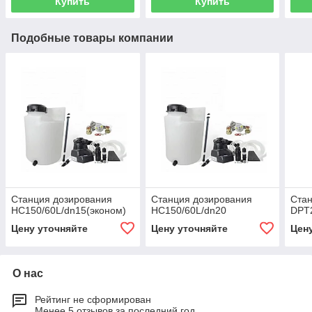
Купить
Купить
Подобные товары компании
Станция дозирования
Станция дозирования
Стан
HC150/60L/dn15(эконом)
HC150/60L/dn20
DPT2
Цену уточняйте
Цену уточняйте
Цен
О нас
Рейтинг не сформирован
Менее 5 отзывов за последний год