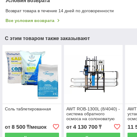
Условия возврата
Возврат товара в течение 14 дней по договоренности
Все условия возврата
С этим товаром также заказывают
Соль таблетированная
AWT ROB-1300L (8/4040) -
AWT 
система обратного
уста
осмоса на солоноватую
осмо
воду с насосом
м3/ч
8 500
4 130 700
11 
от
₸/мешок
от
₸