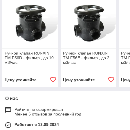
Ручной клапан RUNXIN
Ручной клапан RUNXIN
Руч
TM.F56D - фильтр., до 10
TM.F56E - фильтр., до 2
TM.F
м3/час
м3/час
м3/ч
Цену уточняйте
Цену уточняйте
Цен
О нас
Рейтинг не сформирован
Менее 5 отзывов за последний год
Работает с 13.09.2024