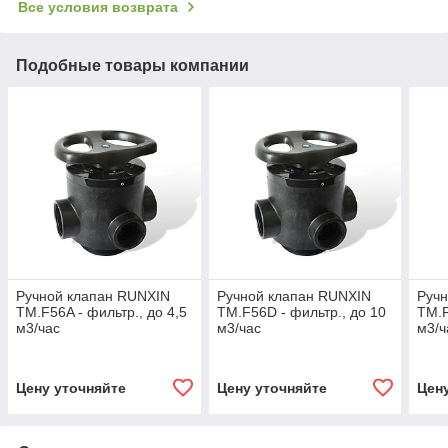
Все условия возврата
Подобные товары компании
Ручной клапан RUNXIN
Ручной клапан RUNXIN
Руч
TM.F56A - фильтр., до 4,5
TM.F56D - фильтр., до 10
TM.F
м3/час
м3/час
м3/ч
Цену уточняйте
Цену уточняйте
Цен