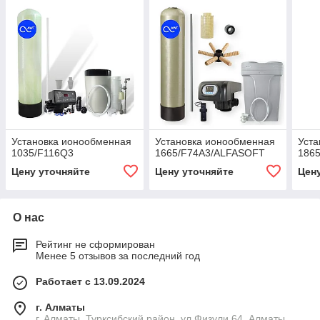
Установка ионообменная
Установка ионообменная
Уста
1035/F116Q3
1665/F74A3/ALFASOFT
186
Цену уточняйте
Цену уточняйте
Цен
О нас
Рейтинг не сформирован
Менее 5 отзывов за последний год
Работает с 13.09.2024
г. Алматы
г. Алматы, Турксибский район, ул Физули 64, Алматы,