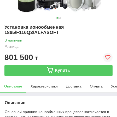
Установка ионообменная
1865/F116Q3/ALFASOFT
В наличии
Розница
801 500
₸
Купить
Описание
Характеристики
Доставка
Оплата
Усл
Описание
Основной принцип ионообменных процессов заключается в
следующем: подлежащая очистке вода проходит через один