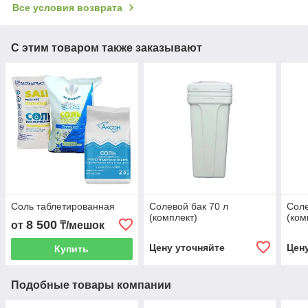
Все условия возврата
С этим товаром также заказывают
Соль таблетированная
Солевой бак 70 л
Соле
(комплект)
(ком
8 500
от
₸/мешок
Цену уточняйте
Цен
Купить
Подобные товары компании