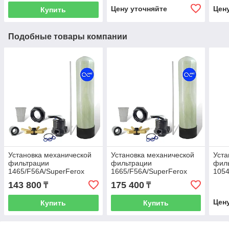
Цену уточняйте
Цен
Купить
Подобные товары компании
Установка механической
Установка механической
Уста
фильтрации
фильтрации
фил
1465/F56A/SuperFerox
1665/F56A/SuperFerox
1054
143 800
175 400
₸
₸
Цен
Купить
Купить