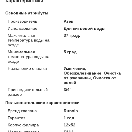
Характеристики
Основные атрибуты
Производитель
Атек
Использование
Для питьевой воды
Максимальная
37 град.
температура воды на
входе
Минимальная
5 град.
температура воды на
входе
Назначение очистки
Умягчение,
Обезжелезивание, Очистка
от ржавчины, Очистка от
солей
Присоединительный
3/4"
размер
Пользовательские характеристики
Бренд клапана
Runxin
Гарантия
1 год
Корпус фильтра
12х52
Модель клапана
F56A