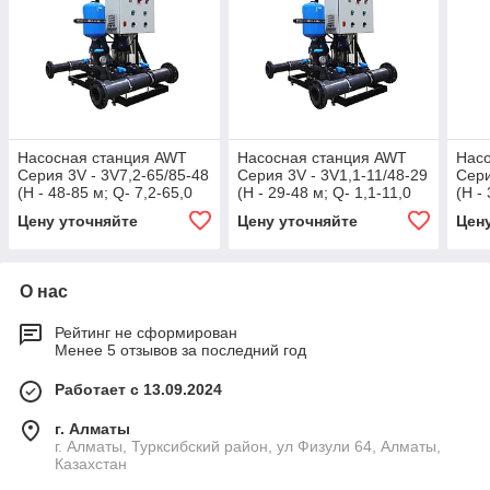
Насосная станция AWT
Насосная станция AWT
Нас
Серия 3V - 3V7,2-65/85-48
Серия 3V - 3V1,1-11/48-29
Сери
(Н - 48-85 м; Q- 7,2-65,0
(Н - 29-48 м; Q- 1,1-11,0
(Н -
м3/ч; Р-5,5 кВт)
м3/ч; Р-2,25 кВт)
м3/ч
Цену уточняйте
Цену уточняйте
Цен
О нас
Рейтинг не сформирован
Менее 5 отзывов за последний год
Работает с 13.09.2024
г. Алматы
г. Алматы, Турксибский район, ул Физули 64, Алматы,
Казахстан