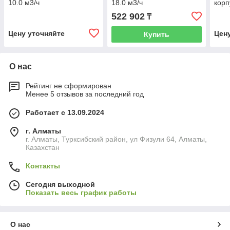
10.0 м3/ч
18.0 м3/ч
корп
упр
522 902
₸
Цену уточняйте
Цен
Купить
О нас
Рейтинг не сформирован
Менее 5 отзывов за последний год
Работает с 13.09.2024
г. Алматы
г. Алматы, Турксибский район, ул Физули 64, Алматы,
Казахстан
Контакты
Сегодня выходной
Показать весь график работы
О нас