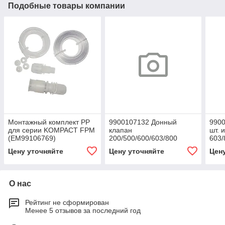
Подобные товары компании
Монтажный комплект PP
9900107132 Донный
9900
для серии KOMPACT FPM
клапан
шт. 
(EM99106769)
200/500/600/603/800
603/
PVDF-T/FPM (комплект из
Цену уточняйте
Цену уточняйте
Цен
3 шт)
О нас
Рейтинг не сформирован
Менее 5 отзывов за последний год