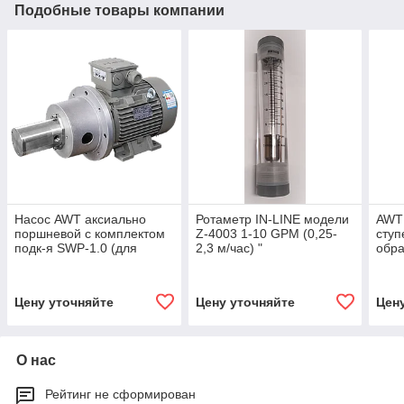
Подобные товары компании
Насос AWT аксиально
Ротаметр IN-LINE модели
AWT 
поршневой с комплектом
Z-4003 1-10 GPM (0,25-
ступ
подк-я SWP-1.0 (для
2,3 м/час) "
обра
морской воды, 3KW/3000
м3/ч
АИС 100L2У2)
Цену уточняйте
Цену уточняйте
Цен
О нас
Рейтинг не сформирован