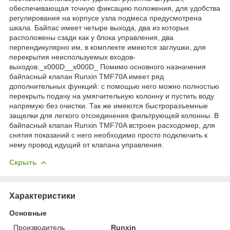
обеспечивающая точную фиксацию положения, для удобства
регулирования на корпусе узла подмеса предусмотрена
шкала. Байпас имеет четыре выхода, два из которых
расположены сзади как у блока управления, два
перпендикулярно им, в комплекте имеются заглушки, для
перекрытия неиспользуемых входов-
выходов._x000D__x000D_ Помимо основного назначения
байпасный клапан Runxin TMF70A имеет ряд
дополнительных функций: с помощью него можно полностью
перекрыть подачу на умягчительную колонну и пустить воду
напрямую без очистки. Так же имеются быстроразъемные
защелки для легкого отсоединения фильтрующей колонны. В
байпасный клапан Runxin TMF70A встроен расходомер, для
снятия показаний с него необходимо просто подключить к
нему провод идущий от клапана управления.
Скрыть
Характеристики
Основные
Производитель
Runxin