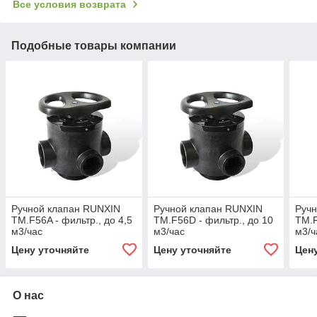
Все условия возврата
Подобные товары компании
Ручной клапан RUNXIN
Ручной клапан RUNXIN
Руч
TM.F56A - фильтр., до 4,5
TM.F56D - фильтр., до 10
TM.F
м3/час
м3/час
м3/ч
Цену уточняйте
Цену уточняйте
Цен
О нас