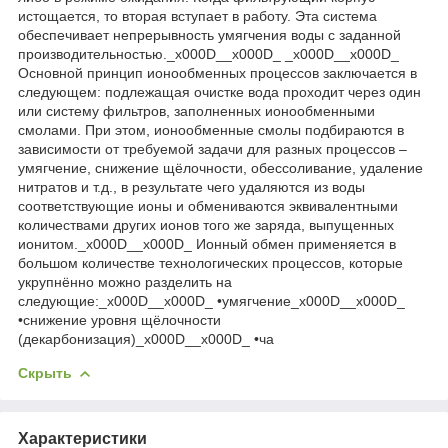
истощается, то вторая вступает в работу. Эта система
обеспечивает непрерывность умягчения воды с заданной
производительностью._x000D__x000D_ _x000D__x000D_
Основной принцип ионообменных процессов заключается в
следующем: подлежащая очистке вода проходит через один
или систему фильтров, заполненных ионообменными
смолами. При этом, ионообменные смолы подбираются в
зависимости от требуемой задачи для разных процессов –
умягчение, снижение щёлочности, обессоливание, удаление
нитратов и т.д., в результате чего удаляются из воды
соответствующие ионы и обмениваются эквивалентными
количествами других ионов того же заряда, выпущенных
ионитом._x000D__x000D_ Ионный обмен применяется в
большом количестве технологических процессов, которые
укрупнённо можно разделить на
следующие:_x000D__x000D_ •умягчение_x000D__x000D_
•снижение уровня щёлочности
(декарбонизация)_x000D__x000D_ •ча
Скрыть
Характеристики