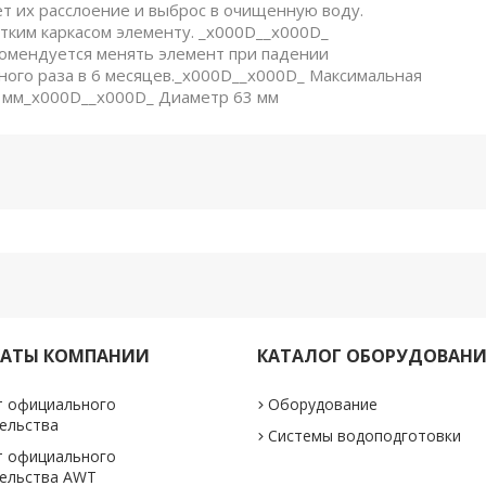
т их расслоение и выброс в очищенную воду.
тким каркасом элементу. _x000D__x000D_
комендуется менять элемент при падении
дного раза в 6 месяцев._x000D__x000D_ Максимальная
6 мм_x000D__x000D_ Диаметр 63 мм
КАТЫ КОМПАНИИ
КАТАЛОГ ОБОРУДОВАН
т официального
Оборудование
ельства
Системы водоподготовки
т официального
тельства AWT