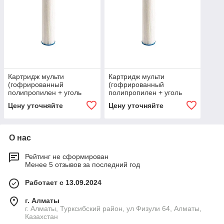
Картридж мульти
Картридж мульти
(гофрированный
(гофрированный
полипропилен + уголь
полипропилен + уголь
прессованный) AWT
прессованный) AWT
Цену уточняйте
Цену уточняйте
Premium (PLC-10L)
Premium (PLC-20L)
О нас
Рейтинг не сформирован
Менее 5 отзывов за последний год
Работает с 13.09.2024
г. Алматы
г. Алматы, Турксибский район, ул Физули 64, Алматы,
Казахстан