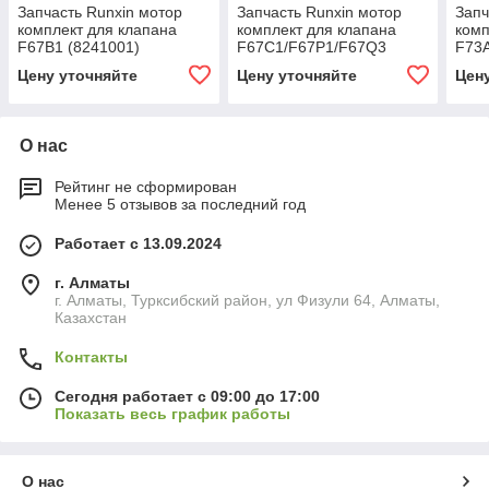
Запчасть Runxin мотор
Запчасть Runxin мотор
Запч
комплект для клапана
комплект для клапана
комп
F67B1 (8241001)
F67C1/F67P1/F67Q3
F73A
(6158021+8241003+8993003)
(61
Цену уточняйте
Цену уточняйте
Цен
О нас
Рейтинг не сформирован
Менее 5 отзывов за последний год
Работает с 13.09.2024
г. Алматы
г. Алматы, Турксибский район, ул Физули 64, Алматы,
Казахстан
Контакты
Сегодня работает с 09:00 до 17:00
Показать весь график работы
О нас