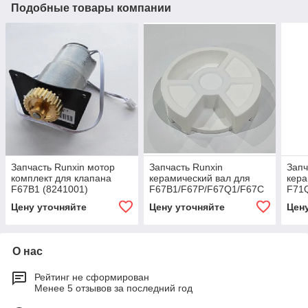
Подобные товары компании
Запчасть Runxin мотор
Запчасть Runxin
Запч
комплект для клапана
керамический вал для
кера
F67B1 (8241001)
F67B1/F67P/F67Q1/F67C
F71
(8469013)
(845
Цену уточняйте
Цену уточняйте
Цен
О нас
Рейтинг не сформирован
Менее 5 отзывов за последний год