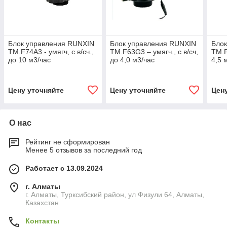
Блок управления RUNXIN
Блок управления RUNXIN
Бло
ТМ.F74A3 - умягч, с в/сч.,
TM.F63G3 – умягч., с в/сч,
TM.F
до 10 м3/час
до 4,0 м3/час
4,5 
Цену уточняйте
Цену уточняйте
Цен
О нас
Рейтинг не сформирован
Менее 5 отзывов за последний год
Работает с 13.09.2024
г. Алматы
г. Алматы, Турксибский район, ул Физули 64, Алматы,
Казахстан
Контакты