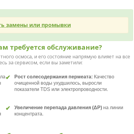
ть замены или промывки
ам требуется обслуживание?
ного осмоса, и его состояние напрямую влияет на все
сь за сервисом, если вы заметили:
✔
ала
Рост солесодержания пермеата:
Качество
ы
очищенной воды ухудшилось, выросли
показатели TDS или электропроводности.
✔
Увеличение перепада давления (ΔP)
на линии
я
концентрата.