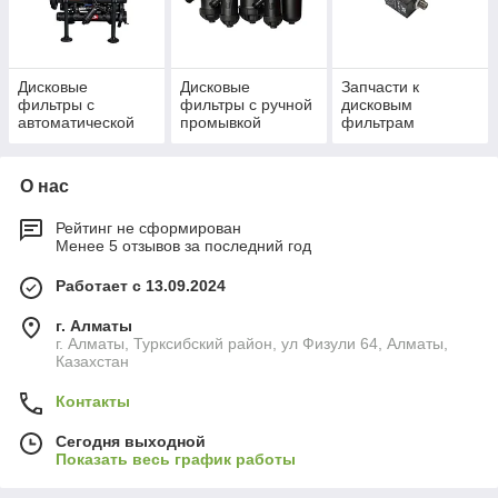
же группу входят косые фильтры (грязевики) на
трубопроводах.
Для объектов с большим расходом и грязной
водой ставят самопромывные (автоматические)
Дисковые
Дисковые
Запчасти к
дисковые фильтры — они чистятся обратным
фильтры с
фильтры с ручной
дисковым
потоком без разборки и замены картриджа, до 200
автоматической
промывкой
фильтрам
промывкой
м³/ч. Тип, степень фильтрации и режим промывки
подбираем под исходную воду и расход.
О нас
Рейтинг не сформирован
Менее 5 отзывов за последний год
Песок, ржавчина, окалина в воде из
скважины или водопровода — подберём
Работает с 13.09.2024
фильтр грубой очистки под расход и
степень фильтрации.
г. Алматы
Получить ТКП на фильтр грубой
г. Алматы, Турксибский район, ул Физули 64, Алматы,
Казахстан
очистки
Контакты
Что закрывает фильтр грубой
Сегодня выходной
очистки
Показать весь график работы
Грубая механическая очистка на входе в систему: