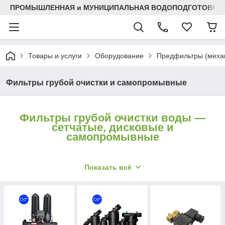
ПРОМЫШЛЕННАЯ и МУНИЦИПАЛЬНАЯ ВОДОПОДГОТОВКА
Товары и услуги
Оборудование
Предфильтры (механ
Фильтры грубой очистки и самопромывные
Фильтры грубой очистки воды —
сетчатые, дисковые и
самопромывные
Фильтр грубой очистки — первый барьер на входе
Показать всё
воды: задерживает песок, ржавчину, окалину и
крупную взвесь (обычно 100–500 мкм), защищая
счётчик, насос, бойлер и всю систему
водоочистки. Грубую механическую очистку
выполняют сетчатые и дисковые фильтры; в эту