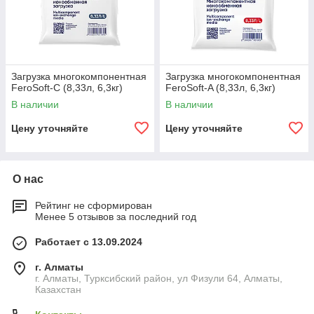
компоненты вместе — одна колонна
вместо двух.
✔
Ис
по
лн
Загрузка многокомпонентная
Загрузка многокомпонентная
FeroSoft-C (8,33л, 6,3кг)
FeroSoft-A (8,33л, 6,3кг)
ен
ия
В наличии
В наличии
A /
Цену уточняйте
Цену уточняйте
B /
C /
L
Раз
О нас
ный
Рейтинг не сформирован
сос
Менее 5 отзывов за последний год
тав
под
Работает с 13.09.2024
соо
тно
г. Алматы
ше
г. Алматы, Турксибский район, ул Физули 64, Алматы,
Казахстан
ние
жел