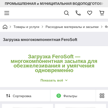
ПРОМЫШЛЕННАЯ и МУНИЦИПАЛЬНАЯ ВОДОПОДГОТОВКА
Товары и услуги
Расходные материалы и засыпки
Ф
Загрузка многокомпонентная FeroSoft
Загрузка FeroSoft —
многокомпонентная засыпка для
обезжелезивания и умягчения
одновременно
Показать всё
FeroSoft — многокомпонентная фильтрующая
загрузка, которая в одном слое решает сразу две
задачи: удаляет железо и марганец
Сортировка
0
Фильтры
(каталитический компонент) и умягчает воду
(ионообменный компонент). Это удобно, когда в