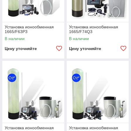
ью
по
объ
ёму
или
Установка ионообменная
Установка ионообменная
тай
1665/F63P3
1665/F74Q3
мер
В наличии
В наличии
у
без
Цену уточняйте
Цену уточняйте
опе
рат
ора
—
ста
бил
ьно
при
нер
авн
оме
рно
й
Установка ионообменная
Установка ионообменная
наг