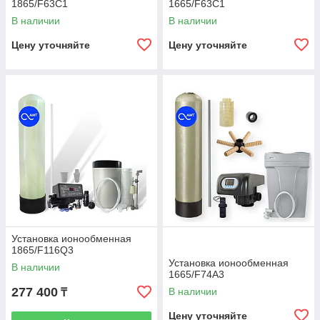
1865/F63C1
1665/F63C1
руз
В наличии
В наличии
ке.
Цену уточняйте
Цену уточняйте
Защита техники объекта
✔
Мягкая вода для котлов, бойлеров,
стиральных и посудомоечных машин —
без накипи и поломок.
✔
По
дб
ор
заг
руз
ки
по
Установка ионообменная
д
1865/F116Q3
со
Установка ионообменная
ста
В наличии
1665/F74A3
в
277 400
В наличии
₸
Объ
Цену уточняйте
ём