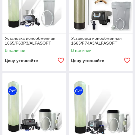
ая
Сре
дни
й
объ
ект
Установка ионообменная
Установка ионообменная
с
1665/F63P3/ALFASOFT
1665/F74A3/ALFASOFT
нер
В наличии
В наличии
авн
оме
Цену уточняйте
Цену уточняйте
рны
м
рас
ход
ом
—
ком
фо
рт и
защ
ита
обо