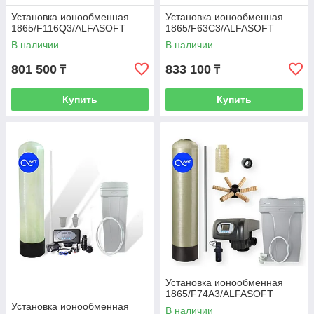
руд
Установка ионообменная
Установка ионообменная
ова
1865/F116Q3/ALFASOFT
1865/F63C3/ALFASOFT
ния
В наличии
В наличии
от
нак
801 500
833 100
₸
₸
ипи
.
Купить
Купить
Среднее производство
3
Подготовка технологической воды для
небольшого производства со
скважинной или городской водой.
Опишите объект: жёсткость воды, суточный и
пиковый расход — подберём умягчитель и
загрузку.
Установка ионообменная
1865/F74A3/ALFASOFT
Получить инженерную консультацию
Установка ионообменная
В наличии