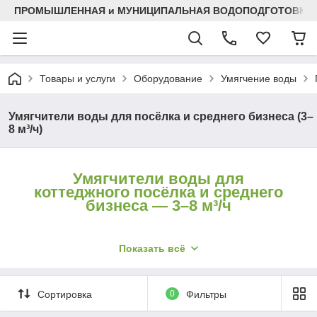
ПРОМЫШЛЕННАЯ и МУНИЦИПАЛЬНАЯ ВОДОПОДГОТОВКА
Товары и услуги
Оборудование
Умягчение воды
Умягчители воды для посёлка и среднего бизнеса (3–
8 м³/ч)
Умягчители воды для
коттеджного посёлка и среднего
бизнеса — 3–8 м³/ч
Когда бытовой колонны на дом уже мало — для
Показать всё
коттеджного посёлка, локальной станции (ЛСО),
гостиницы, прачечной или среднего производства
— ставится умягчитель повышенной
Сортировка
0
Фильтры
производительности на 3–8 м³/ч. Колонна 16–21″ с